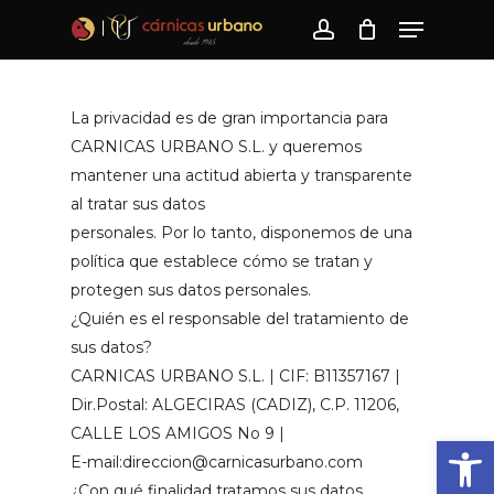
Skip
Menu
to
account
main
content
La privacidad es de gran importancia para
CARNICAS URBANO S.L. y queremos
mantener una actitud abierta y transparente
al tratar sus datos
personales. Por lo tanto, disponemos de una
política que establece cómo se tratan y
protegen sus datos personales.
¿Quién es el responsable del tratamiento de
sus datos?
CARNICAS URBANO S.L. | CIF: B11357167 |
Dir.Postal: ALGECIRAS (CADIZ), C.P. 11206,
CALLE LOS AMIGOS No 9 |
Abrir
E-mail:direccion@carnicasurbano.com
¿Con qué finalidad tratamos sus datos