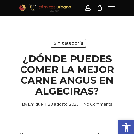
Skip
Menu
to
account
main
content
Sin categoría
¿DÓNDE PUEDES
COMER LA MEJOR
CARNE ANGUS EN
ALGECIRAS?
By
Enrique
28 agosto, 2025
No Comments
Abrir