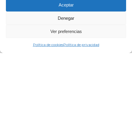
Aceptar
Denegar
Ver preferencias
Política de cookies
Política de privacidad
Sin categoría
¿Cuánto cuesta
hacer una carne
asada para 15
personas?