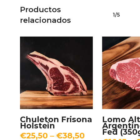
Productos
1/5
relacionados
Seleccionar Opciones
Selecciona
Chuleton Frisona
Lomo Al
Holstein
Argentin
Fed (350
€
25,50
–
€
38,50