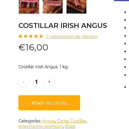
COSTILLAR IRISH ANGUS
2
valoraciones de clientes
Valorado
2
€
16,00
5.00
sobre 5
basado
en
puntuaciones
de
Costillar Irish Angus. 1 kg.
clientes
Añadir Al Carrito
Categorías:
Angus
,
Corte
,
Costillar
,
Importación premium
,
Raza