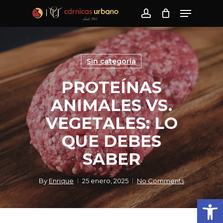
Skip
Menu
to
account
main
content
Sin categoría
PROTEÍNAS
ANIMALES VS.
VEGETALES: LO
QUE DEBES
SABER
By
Enrique
25 enero, 2025
No Comments
Abrir