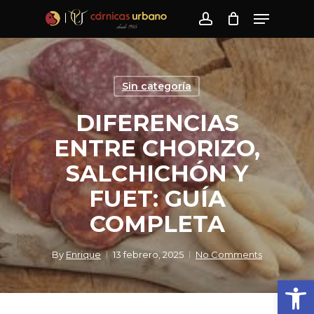
Skip
Menu
to
account
main
content
Sin categoría
DIFERENCIAS
ENTRE CHORIZO,
SALCHICHÓN Y
FUET: GUÍA
COMPLETA
By
Enrique
13 febrero, 2025
No Comments
Abrir