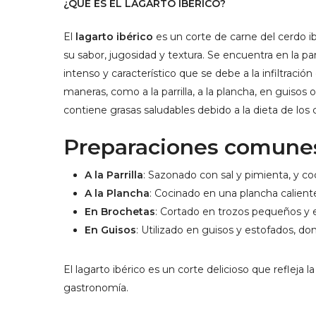
¿QUÉ ES EL LAGARTO IBÉRICO?
El
lagarto ibérico
es un corte de carne del cerdo i
su sabor, jugosidad y textura. Se encuentra en la par
intenso y característico que se debe a la infiltraci
maneras, como a la parrilla, a la plancha, en guisos 
contiene grasas saludables debido a la dieta de los 
Preparaciones comune
A la Parrilla
: Sazonado con sal y pimienta, y coci
A la Plancha
: Cocinado en una plancha caliente
En Brochetas
: Cortado en trozos pequeños y en
En Guisos
: Utilizado en guisos y estofados, do
El lagarto ibérico es un corte delicioso que refleja
gastronomía.