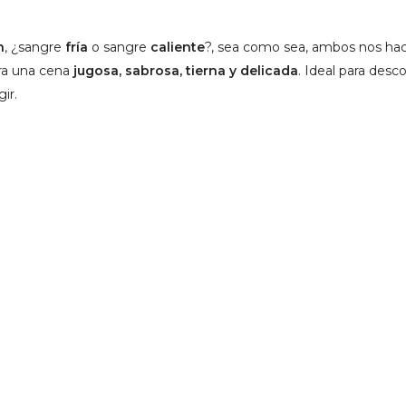
n
, ¿sangre
fría
o sangre
caliente
?, sea como sea, ambos nos ha
ara una cena
jugosa, sabrosa, tierna y delicada
. Ideal para desc
ir.