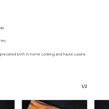
ide.
hes.
 appreciated both in home cooking and haute cuisine.
1/2