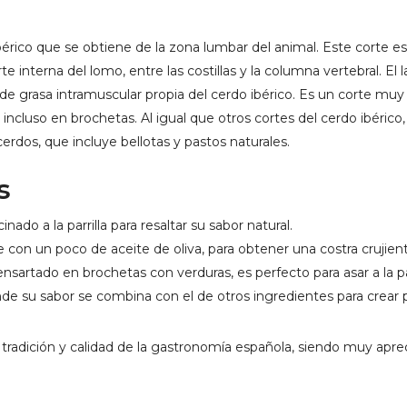
bérico que se obtiene de la zona lumbar del animal. Este corte 
te interna del lomo, entre las costillas y la columna vertebral. El 
ón de grasa intramuscular propia del cerdo ibérico. Es un corte mu
o incluso en brochetas. Al igual que otros cortes del cerdo ibéric
cerdos, que incluye bellotas y pastos naturales.
s
nado a la parrilla para resaltar su sabor natural.
 con un poco de aceite de oliva, para obtener una costra crujient
sartado en brochetas con verduras, es perfecto para asar a la par
nde su sabor se combina con el de otros ingredientes para crear p
 la tradición y calidad de la gastronomía española, siendo muy apr