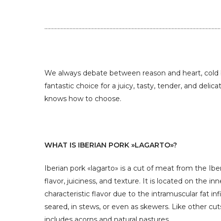
…………………………………………………………………………………………………………
We always debate between reason and heart, cold bl
fantastic choice for a juicy, tasty, tender, and del
knows how to choose.
WHAT IS IBERIAN PORK »LAGARTO»?
Iberian pork «lagarto» is a cut of meat from the Ibe
flavor, juiciness, and texture. It is located on the i
characteristic flavor due to the intramuscular fat infi
seared, in stews, or even as skewers. Like other cuts
includes acorns and natural pastures.