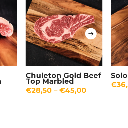
Seleccionar Opciones
Chuleton Gold Beef
Solo
n
Top Marbled
€
36
€
28,50
–
€
45,00