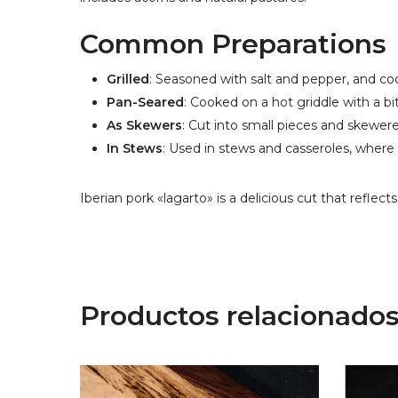
Common Preparations
Grilled
: Seasoned with salt and pepper, and cook
Pan-Seared
: Cooked on a hot griddle with a bit 
As Skewers
: Cut into small pieces and skewered
In Stews
: Used in stews and casseroles, where 
Iberian pork «lagarto» is a delicious cut that refle
Productos relacionado