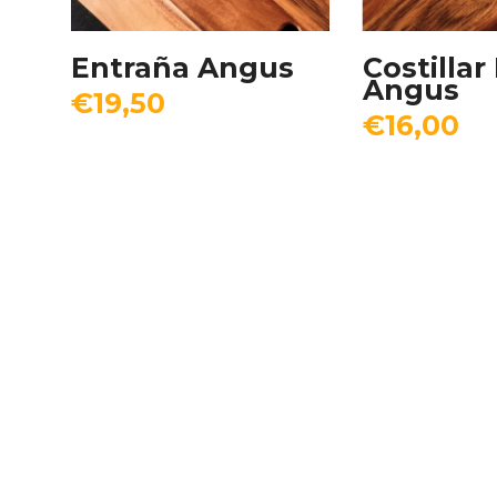
Añadir Al Carrito
Añadir 
Entraña Angus
Costillar 
Angus
€
19,50
€
16,00