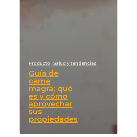
Producto
Salud y tendencias
Guía de
carne
magra: qué
es y cómo
aprovechar
sus
propiedades