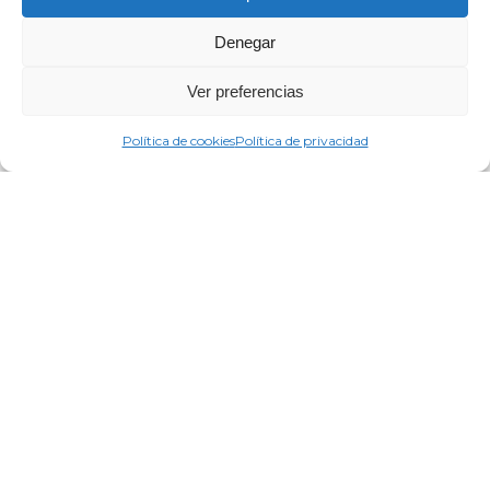
Denegar
Ver preferencias
Política de cookies
Política de privacidad
Producto
Salud y tendencias
¿Es saludable comer
carne roja? Mitos y
realidades
What’s Trending